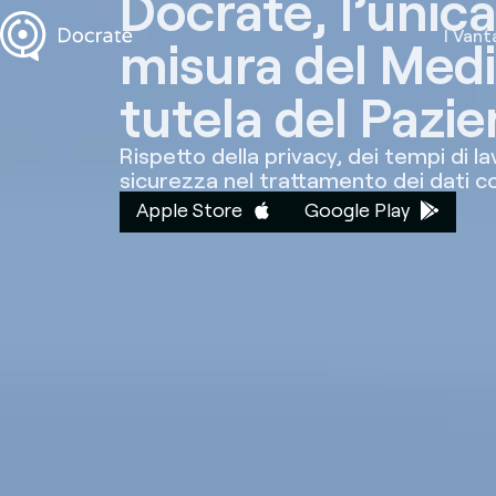
Docrate, l’unica
I Vant
misura del Medi
tutela del Pazie
Rispetto della privacy, dei tempi di la
sicurezza nel trattamento dei dati co
Apple Store
Google Play