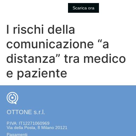
Scarica ora
I rischi della
comunicazione “a
distanza” tra medico
e paziente
OTTONE s.r.l.
P.IVA: IT12271060969
Via della Posta, 8 Milano 20121
Pagamenti